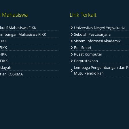
i Mahasiswa
Link Terkait
kutif Mahasiswa FIKK
Universitas Negeri Yogyakarta
timbangan Mahasiswa FIKK
Sekolah Pascasarjana
FIKK
Sistem Informasi Akademik
FIKK
Be - Smart
FIKK
Pusat Komputer
FIKK
Perpustakaan
idayah
Lembaga Pengembangan dan P
Mutu Pendidikan
itian KOSKMA