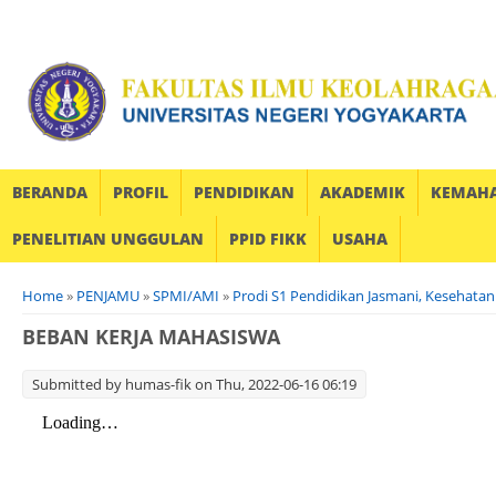
BERANDA
PROFIL
PENDIDIKAN
AKADEMIK
KEMAH
PENELITIAN UNGGULAN
PPID FIKK
USAHA
You are here
Home
»
PENJAMU
»
SPMI/AMI
»
Prodi S1 Pendidikan Jasmani, Kesehatan
BEBAN KERJA MAHASISWA
Submitted by
humas-fik
on Thu, 2022-06-16 06:19