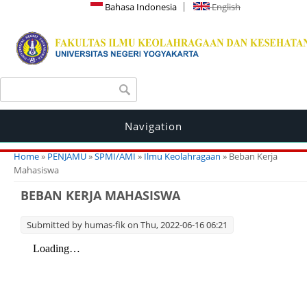
Bahasa Indonesia
English
Search form
Search
Navigation
You are here
Home
»
PENJAMU
»
SPMI/AMI
»
Ilmu Keolahragaan
» Beban Kerja
Mahasiswa
BEBAN KERJA MAHASISWA
Submitted by
humas-fik
on Thu, 2022-06-16 06:21