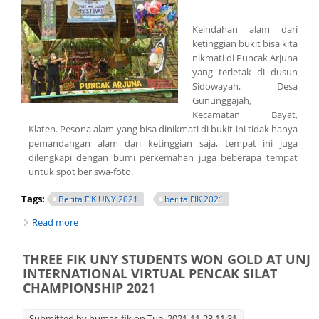
Keindahan alam dari
ketinggian bukit bisa kita
nikmati di Puncak Arjuna
yang terletak di dusun
Sidowayah, Desa
Gununggajah,
Kecamatan Bayat,
Klaten. Pesona alam yang bisa dinikmati di bukit ini tidak hanya
pemandangan alam dari ketinggian saja, tempat ini juga
dilengkapi dengan bumi perkemahan juga beberapa tempat
untuk spot ber swa-foto.
Tags:
Berita FIK UNY 2021
berita FIK 2021
Read more
about Puncak Arjuna Sidowayah menjadi Desa Binaan
FIK UNY
THREE FIK UNY STUDENTS WON GOLD AT UNJ
INTERNATIONAL VIRTUAL PENCAK SILAT
CHAMPIONSHIP 2021
Submitted by
humas-fik
on Tue, 2021-11-23 11:31