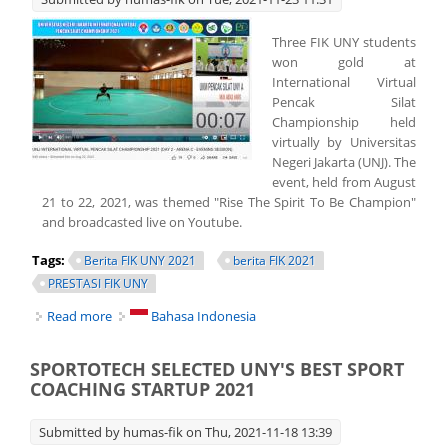
Three FIK UNY students
won gold at
International Virtual
Pencak Silat
Championship held
virtually by Universitas
Negeri Jakarta (UNJ). The
event, held from August
21 to 22, 2021, was themed "Rise The Spirit To Be Champion"
and broadcasted live on Youtube.
Tags:
Berita FIK UNY 2021
berita FIK 2021
PRESTASI FIK UNY
Read more
about THREE FIK UNY STUDENTS WON GOLD AT UNJ
Bahasa Indonesia
INTERNATIONAL VIRTUAL PENCAK SILAT
CHAMPIONSHIP 2021
SPORTOTECH SELECTED UNY'S BEST SPORT
COACHING STARTUP 2021
Submitted by
humas-fik
on Thu, 2021-11-18 13:39