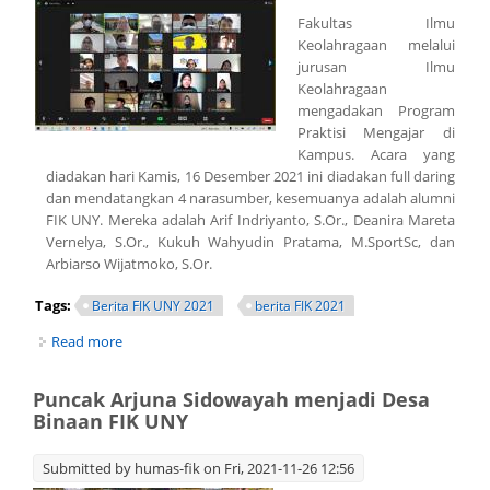
Fakultas Ilmu
Keolahragaan melalui
jurusan Ilmu
Keolahragaan
mengadakan Program
Praktisi Mengajar di
Kampus. Acara yang
diadakan hari Kamis, 16 Desember 2021 ini diadakan full daring
dan mendatangkan 4 narasumber, kesemuanya adalah alumni
FIK UNY. Mereka adalah Arif Indriyanto, S.Or., Deanira Mareta
Vernelya, S.Or., Kukuh Wahyudin Pratama, M.SportSc, dan
Arbiarso Wijatmoko, S.Or.
Tags:
Berita FIK UNY 2021
berita FIK 2021
Read more
about Jurusan Ilmu Keolahragaan Mengadakan Program
Praktisi Mengajar di Kampus
Puncak Arjuna Sidowayah menjadi Desa
Binaan FIK UNY
Submitted by
humas-fik
on Fri, 2021-11-26 12:56