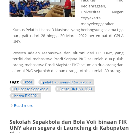
Fakultas Ilmu
Keolahragaan,
Universitas Negeri
Yogyakarta
menyelenggarakan
Kursus Pelatih Lisensi D Nasional yang berlangsung selama tiga
hari, yaitu dari 28 hingga 30 Maret 2022 bertempat di GPLA
UNY.
Peserta adalah Mahasiswa dan Alumni dari FIK UNY, yang
terdiri dari mahasiswa Prodi Sarjana PKO sejumlah dua puluh
orang, mahasiswa Prodi Magister PKO sejumlah dua orang dan
alumni PKO sejumlah delapan orang, total sejumlah 30 orang.
Tags:
PSSI
pelatihan lisensi D Sepakbola
D License Sepakbola
Berita FIK UNY 2021
berita FIK 2021
Read more
about FIK UNY GELAR KURSUS PELATIH LISENSI D
NASIONAL
Sekolah Sepakbola dan Bola Voli binaan FIK
UNY akan segera di Launching di Kabupaten