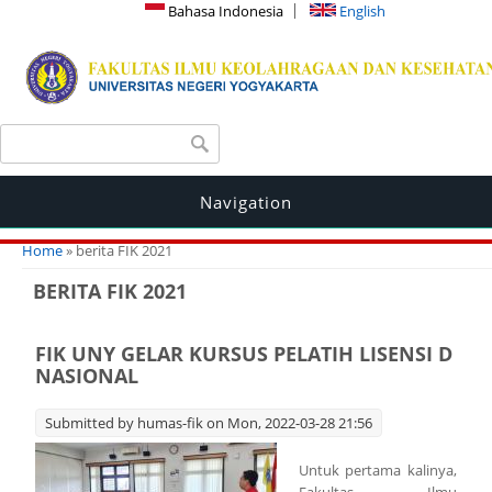
Bahasa Indonesia
English
Search form
Search
Navigation
You are here
Home
» berita FIK 2021
BERITA FIK 2021
FIK UNY GELAR KURSUS PELATIH LISENSI D
NASIONAL
Submitted by
humas-fik
on Mon, 2022-03-28 21:56
Untuk pertama kalinya,