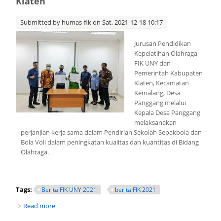
Klaten
Submitted by
humas-fik
on Sat, 2021-12-18 10:17
Jurusan Pendidikan
Kepelatihan Olahraga
FIK UNY dan
Pemerintah Kabupaten
Klaten, Kecamatan
Kemalang, Desa
Panggang melalui
Kepala Desa Panggang
melaksanakan
perjanjian kerja sama dalam Pendirian Sekolah Sepakbola dan
Bola Voli dalam peningkatan kualitas dan kuantitas di Bidang
Olahraga.
Tags:
Berita FIK UNY 2021
berita FIK 2021
Read more
about Sekolah Sepakbola dan Bola Voli binaan FIK UNY
akan segera di Launching di Kabupaten Klaten