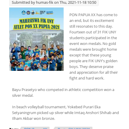
Submitted by
humas-fik
on Thu, 2021-11-18 10:50
PON PAPUA XX has come to
an end, but its excitement
still resonates to this day.
Fourteen out of 31 FIK UNY
students participated in the
event won medals. No gold
medals were brought home
except that these young
people are FIK UNY's golden
boys. They deserve praise
and appreciation for all their
fight and hard work.
Bayu Prasetyo who competed in athletic competition won a
silver medal.
In beach volleyball tournament, Yokebed Purari Eka
Setyaningrum picked up silver while Imtaq Anshori Shihab and
Ilham Akbar won bronze.