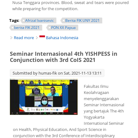
Nusa Tenggara provinces. Blood, sweat and tears were poured
while preparing for the competition.
Tags:
Afrizal Ivanisevic
Berita FIK UNY 2021
berita FIK 2021
PON XX Papua
Read more
about A GRADUATE STUDENT OF PHYSICAL EDUCATION
Bahasa Indonesia
STUDY PROGRAM UNY COMPETED IN A TENNIS
TOURNAMENT AT PON 2020 PAPUA
Seminar Internasional 4th YISHPESS in
Conjunction with 3rd CoIS 2021
Submitted by
humas-fik
on Sat, 2021-11-13 13:11
Fakultas Ilmu
Keolahragaan
menyelenggarakan
Seminar Internasional
yang bertajuk The 4th
Yogyakarta
International Seminar
on Health, Physical Education, And Sport Science in
conjunction with the 3rd Conference of Interdisciplinary