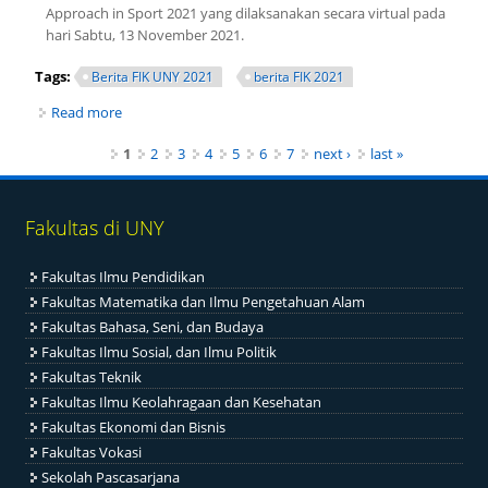
Approach in Sport 2021 yang dilaksanakan secara virtual pada
hari Sabtu, 13 November 2021.
Tags:
Berita FIK UNY 2021
berita FIK 2021
Read more
about Seminar Internasional 4th YISHPESS in
Conjunction with 3rd CoIS 2021
Pages
1
2
3
4
5
6
7
next ›
last »
Fakultas di UNY
Fakultas Ilmu Pendidikan
Fakultas Matematika dan Ilmu Pengetahuan Alam
Fakultas Bahasa, Seni, dan Budaya
Fakultas Ilmu Sosial, dan Ilmu Politik
Fakultas Teknik
Fakultas Ilmu Keolahragaan dan Kesehatan
Fakultas Ekonomi dan Bisnis
Fakultas Vokasi
Sekolah Pascasarjana