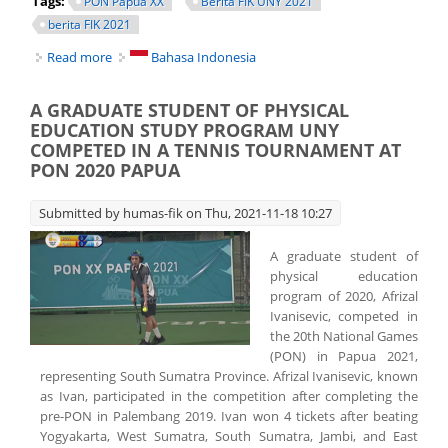
Tags:
PON Papua XX
Berita FIK UNY 2021
berita FIK 2021
Read more
about MEDALS FOR FIK UNY
Bahasa Indonesia
A GRADUATE STUDENT OF PHYSICAL
EDUCATION STUDY PROGRAM UNY
COMPETED IN A TENNIS TOURNAMENT AT
PON 2020 PAPUA
Submitted by
humas-fik
on Thu, 2021-11-18 10:27
A graduate student of
physical education
program of 2020, Afrizal
Ivanisevic, competed in
the 20th National Games
(PON) in Papua 2021,
representing South Sumatra Province. Afrizal Ivanisevic, known
as Ivan, participated in the competition after completing the
pre-PON in Palembang 2019. Ivan won 4 tickets after beating
Yogyakarta, West Sumatra, South Sumatra, Jambi, and East