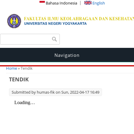
Bahasa Indonesia
English
Search form
Search
Navigation
You are here
Home
» Tendik
TENDIK
Submitted by
humas-fik
on Sun, 2022-04-17 16:49