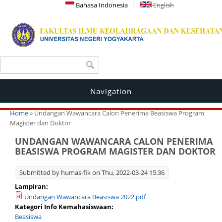
Bahasa Indonesia
English
Search form
Search
Navigation
You are here
Home
» Undangan Wawancara Calon Penerima Beasiswa Program
Magister dan Doktor
UNDANGAN WAWANCARA CALON PENERIMA
BEASISWA PROGRAM MAGISTER DAN DOKTOR
Submitted by
humas-fik
on Thu, 2022-03-24 15:36
Lampiran:
Undangan Wawancara Beasiswa 2022.pdf
Kategori Info Kemahasiswaan:
Beasiswa