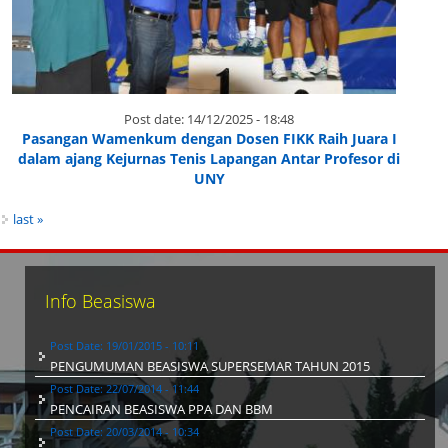
Post date:
14/12/2025 - 18:48
Pasangan Wamenkum dengan Dosen FIKK Raih Juara I
dalam ajang Kejurnas Tenis Lapangan Antar Profesor di
UNY
last »
Info Beasiswa
Post Date:
19/01/2015 - 10:11
PENGUMUMAN BEASISWA SUPERSEMAR TAHUN 2015
Post Date:
22/07/2014 - 11:44
PENCAIRAN BEASISWA PPA DAN BBM
Post Date:
20/03/2014 - 10:34