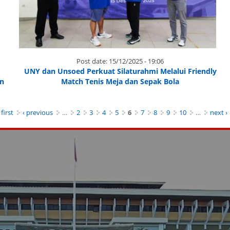
Post date:
15/12/2025 - 19:06
UNY dan Unsoed Perkuat Silaturahmi Melalui Friendly
an
Match Tenis Meja dan Sepak Bola
 first
‹ previous
…
2
3
4
5
6
7
8
9
10
…
next ›