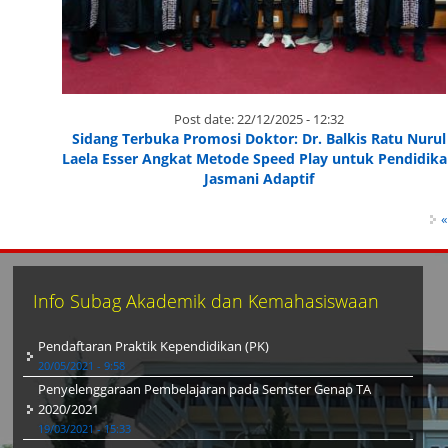
Post date:
22/12/2025 - 12:32
Sidang Terbuka Promosi Doktor: Dr. Balkis Ratu Nurul
Laela Esser Angkat Metode Speed Play untuk Pendidik
Jasmani Adaptif
Pages
«
Info Subag Akademik dan Kemahasiswaan
Pendaftaran Praktik Kependidikan (PK)
20/05/2021 - 9:58
Penyelenggaraan Pembelajaran pada Semster Genap TA
2020/2021
19/03/2021 - 15:33