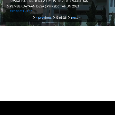
SOSIALISASI PROGRAM HOLISTIK PEMBINAAN DAN
PEMBERDAYAAN DESA ( PHP2D ) TAHUN 2021
19/02/2021 - 9:26
‹ previous
6 of 23
next ›