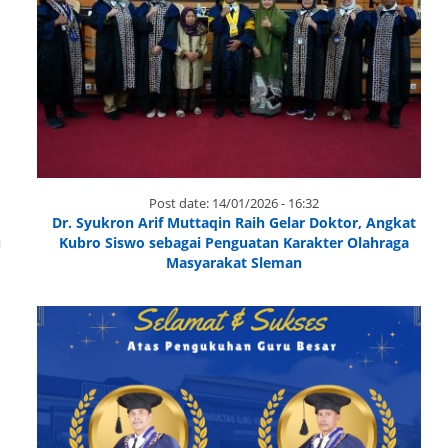
Post date:
14/01/2026 - 16:32
Dr. Syukron Arif Muttaqin Raih Gelar Doktor, Angkat
u
Kubro Siswo sebagai Penguatan Karakter Olahraga
Masyarakat Sleman