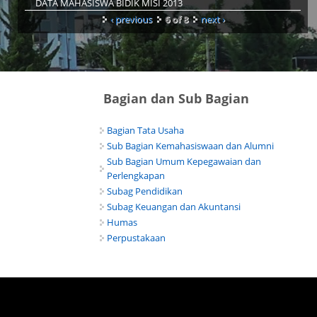
DATA MAHASISWA BIDIK MISI 2013
‹ previous
6 of 8
next ›
Bagian dan Sub Bagian
Bagian Tata Usaha
Sub Bagian Kemahasiswaan dan Alumni
Sub Bagian Umum Kepegawaian dan
Perlengkapan
Subag Pendidikan
Subag Keuangan dan Akuntansi
Humas
Perpustakaan