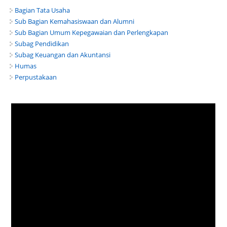
Bagian Tata Usaha
Sub Bagian Kemahasiswaan dan Alumni
Sub Bagian Umum Kepegawaian dan Perlengkapan
Subag Pendidikan
Subag Keuangan dan Akuntansi
Humas
Perpustakaan