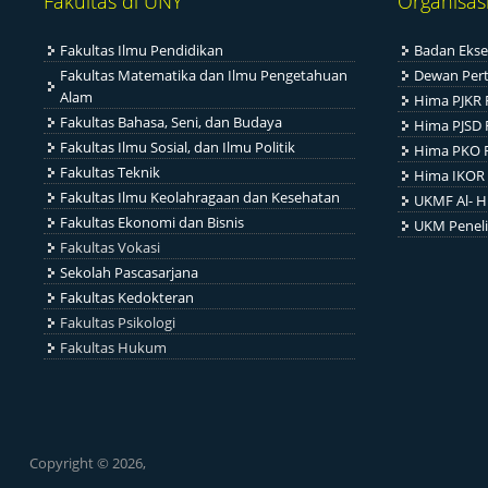
Fakultas di UNY
Organisas
Fakultas Ilmu Pendidikan
Badan Ekse
Fakultas Matematika dan Ilmu Pengetahuan
Dewan Per
Alam
Hima PJKR 
Fakultas Bahasa, Seni, dan Budaya
Hima PJSD 
Fakultas Ilmu Sosial, dan Ilmu Politik
Hima PKO 
Fakultas Teknik
Hima IKOR 
Fakultas Ilmu Keolahragaan dan Kesehatan
UKMF Al- H
Fakultas Ekonomi dan Bisnis
UKM Penel
Fakultas Vokasi
Sekolah Pascasarjana
Fakultas Kedokteran
Fakultas Psikologi
Fakultas Hukum
Copyright © 2026,