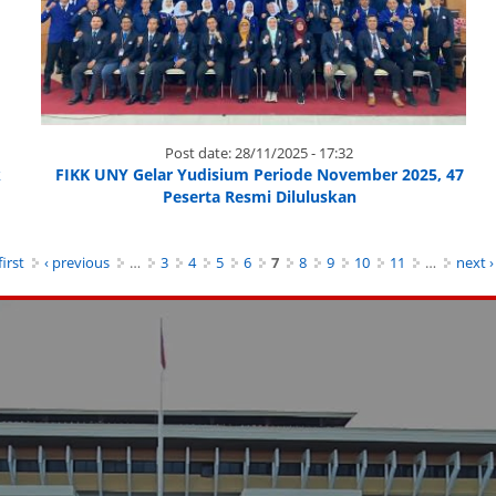
Post date:
28/11/2025 - 17:32
k
FIKK UNY Gelar Yudisium Periode November 2025, 47
Peserta Resmi Diluluskan
first
‹ previous
…
3
4
5
6
7
8
9
10
11
…
next ›