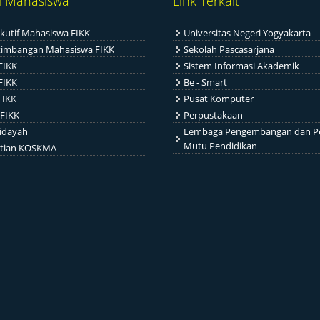
i Mahasiswa
Link Terkait
kutif Mahasiswa FIKK
Universitas Negeri Yogyakarta
timbangan Mahasiswa FIKK
Sekolah Pascasarjana
FIKK
Sistem Informasi Akademik
FIKK
Be - Smart
FIKK
Pusat Komputer
FIKK
Perpustakaan
idayah
Lembaga Pengembangan dan P
Mutu Pendidikan
itian KOSKMA