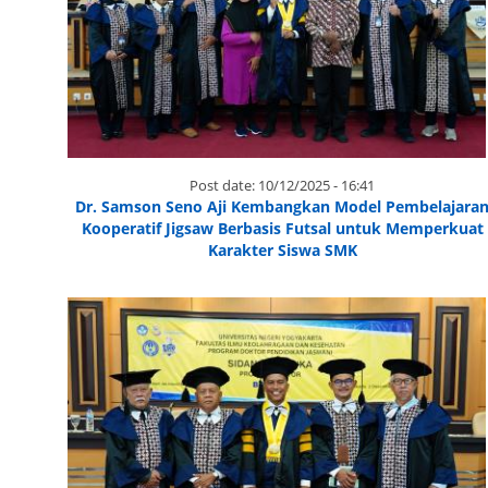
Post date:
10/12/2025 - 16:41
Dr. Samson Seno Aji Kembangkan Model Pembelajara
Kooperatif Jigsaw Berbasis Futsal untuk Memperkuat
Karakter Siswa SMK