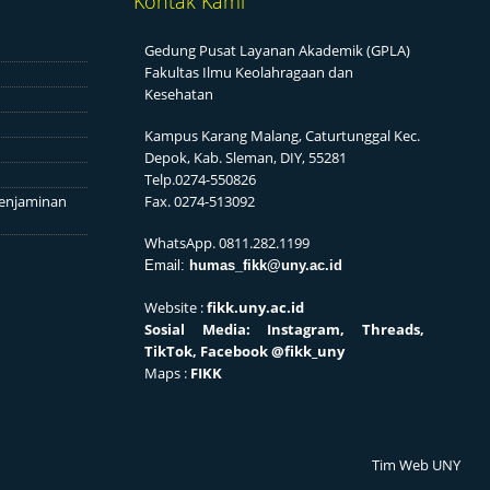
Kontak Kami
Gedung Pusat Layanan Akademik (GPLA)
Fakultas Ilmu Keolahragaan dan
Kesehatan
Kampus Karang Malang, Caturtunggal Kec.
Depok, Kab. Sleman, DIY, 55281
Telp.0274-550826
enjaminan
Fax. 0274-513092
WhatsApp. 0811.282.1199
Email:
humas_fikk@uny.ac.id
Website :
fikk.uny.ac.id
Sosial
Media: Instagram, Threads,
TikTok, Facebook
@fikk_uny
Maps :
FIKK
Tim Web UNY