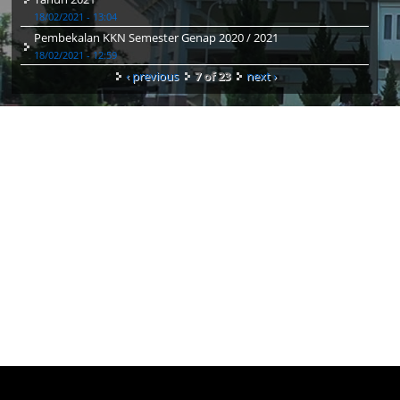
18/02/2021 - 13:04
Pembekalan KKN Semester Genap 2020 / 2021
18/02/2021 - 12:59
‹ previous
7 of 23
next ›