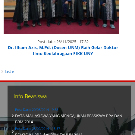
Post date:
26/11/2025 - 17:32
Dr. Ilham Azis, M.Pd. (Dosen UNM) Raih Gelar Doktor
Ilmu Keolahragaan FIKK UNY
last »
Info Beasiswa
Post Date:
20/03/2014 - 9:58
DATA MAHASISWA YANG MENGAJUKAN BEASISWA PPA DAN
BBM 2014
Post Date:
28/02/2014 - 15:57
BEASISWA PPA dan BBM TAHUN 2014