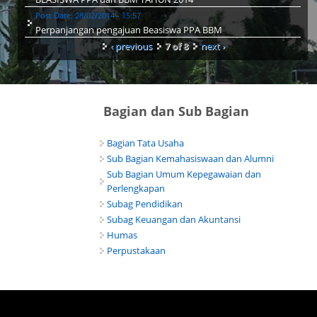
Post Date:
28/02/2014 - 15:57
Perpanjangan pengajuan Beasiswa PPA BBM
‹ previous
7 of 8
next ›
Bagian dan Sub Bagian
Bagian Tata Usaha
Sub Bagian Kemahasiswaan dan Alumni
Sub Bagian Umum Kepegawaian dan
Perlengkapan
Subag Pendidikan
Subag Keuangan dan Akuntansi
Humas
Perpustakaan