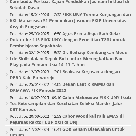
Cumlaude, Perkuat Kajian Pendidikan Jasmani Inklusif di
Sekolah Dasar
FIKK UNY Terima Kunjungan dan
Post date:
15/01/2026 - 12:32
KKL Mahasiswa S1 Pendidikan Jasmani FKIP Universitas
Aisyah Pringsewu
Agus Prima Aspa Raih Gelar
Post date:
25/09/2025 - 16:50
Doktor ke-115 FIKK UNY dengan Penelitian TGfU untuk
Pembelajaran Sepakbola
Dr. Boihaqi Kembangkan Model
Post date:
02/12/2025 - 15:32
Life Skills dalam Sepak Bola untuk Meningkatkan Fair
Play pada Pemain Usia 14–17 Tahun
Realisasi Kerjasama dengan
Post date:
12/07/2023 - 12:01
DPRD Kab. Purworejo
Dekan Lantik KMMD dan
Post date:
25/01/2022 - 14:05
ORMAWA FIK Periode 2022
Calon Mahasiswa FIKK UNY Ikuti
Post date:
10/07/2025 - 09:16
Tes Keterampilan dan Kesehatan Seleksi Mandiri Jalur
CBT Kampus
Cabor Woodball raih EMAS di
Post date:
20/09/2022 - 12:58
Kejurnas Rektor CUP XXII di UNJ
GOR Senam Disewakan untuk
Post date:
17/02/2024 - 16:41
Umum