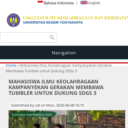
Bahasa Indonesia
English
Search form
Search
Navigation
You are here
Home
» Mahasiswa Ilmu Keolahragaan Kampanyekan Gerakan
Membawa Tumbler untuk Dukung SDGs 3
MAHASISWA ILMU KEOLAHRAGAAN
KAMPANYEKAN GERAKAN MEMBAWA
TUMBLER UNTUK DUKUNG SDGS 3
Submitted by
zaf
on Mon, 2026-06-08 16:10