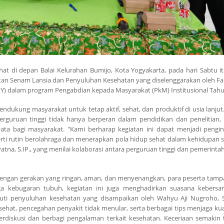
hat di depan Balai Kelurahan Bumijo, Kota Yogyakarta, pada hari Sabtu i
iatan Senam Lansia dan Penyuluhan Kesehatan yang diselenggarakan oleh Fa
NY) dalam program Pengabdian kepada Masyarakat (PkM) Institusional Tahu
ndukung masyarakat untuk tetap aktif, sehat, dan produktif di usia lanjut
rguruan tinggi tidak hanya berperan dalam pendidikan dan penelitian, 
ta bagi masyarakat. "Kami berharap kegiatan ini dapat menjadi pengi
rti rutin berolahraga dan menerapkan pola hidup sehat dalam kehidupan se
yatna, S.IP., yang menilai kolaborasi antara perguruan tinggi dan pemerinta
 Dengan gerakan yang ringan, aman, dan menyenangkan, para peserta tamp
ga kebugaran tubuh, kegiatan ini juga menghadirkan suasana kebers
ti penyuluhan kesehatan yang disampaikan oleh Wahyu Aji Nugroho, S.
 sehat, pencegahan penyakit tidak menular, serta berbagai tips menjaga kua
 berdiskusi dan berbagi pengalaman terkait kesehatan. Keceriaan semakin 