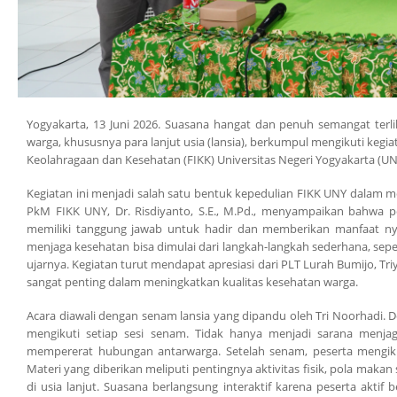
Yogyakarta, 13 Juni 2026. Suasana hangat dan penuh semangat terli
warga, khususnya para lanjut usia (lansia), berkumpul mengikuti keg
Keolahragaan dan Kesehatan (FIKK) Universitas Negeri Yogyakarta (U
Kegiatan ini menjadi salah satu bentuk kepedulian FIKK UNY dalam me
PkM FIKK UNY, Dr. Risdiyanto, S.E., M.Pd., menyampaikan bahwa pe
memiliki tanggung jawab untuk hadir dan memberikan manfaat nya
menjaga kesehatan bisa dimulai dari langkah-langkah sederhana, sepe
ujarnya. Kegiatan turut mendapat apresiasi dari PLT Lurah Bumijo, Tri
sangat penting dalam meningkatkan kualitas kesehatan warga.
Acara diawali dengan senam lansia yang dipandu oleh Tri Noorhadi.
mengikuti setiap sesi senam. Tidak hanya menjadi sarana menja
mempererat hubungan antarwarga. Setelah senam, peserta mengiku
Materi yang diberikan meliputi pentingnya aktivitas fisik, pola makan
di usia lanjut. Suasana berlangsung interaktif karena peserta aktif