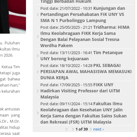
Tinggi Berbadan Hukum
Kunjungan dan
Post date:
21/07/2022 - 10:31
Pertandingan Persahabatan FIK UNY VS
SMA N 1 Purbolinggo Lampung
Tridharma: HIMA
Post date:
25/05/2025 - 21:21
Ilmu Keolahragaan FIKK Kerja Sama
Dengan Balai Pelayanan Sosial Tresna
tu. Puluhan
Werdha Pakem
kultas Ilmu
Tim Petanque
Post date:
13/11/2023 - 16:41
n 2026.
UNY borong kejuaraan
PKL SEBAGAI
Post date:
18/10/2022 - 14:28
. Ketua Tim
PERSIAPAN AWAL MAHASISWA MEMASUKI
tetapi juga
DUNIA KERJA
ngat bahwa
FIKK UNY
Post date:
17/09/2025 - 15:55
hari-hari,"
Hadirkan Visiting Professor dari UiTM
h kelurahan
Malaysia
Fakultas Ilmu
Post date:
09/11/2024 - 15:14
ak antusias
Keolahragaan dan Kesehatan UNY Jalin
amaan yang
Kerja Sama dengan Fakultas Sains Sukan
Or., M.Or.
dan Rekreasi (FSR) UiTM Malaysia
litas hidup
1 of 39
next ›
terasa saat