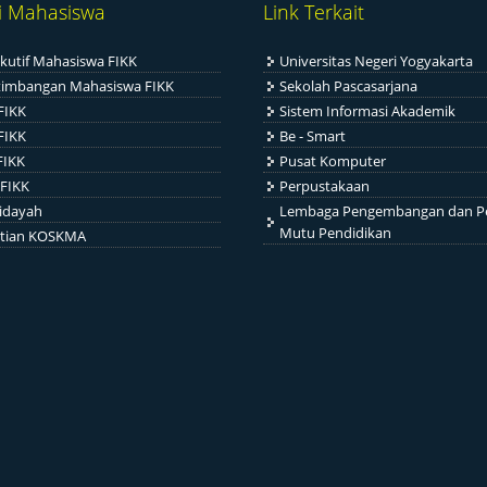
i Mahasiswa
Link Terkait
kutif Mahasiswa FIKK
Universitas Negeri Yogyakarta
timbangan Mahasiswa FIKK
Sekolah Pascasarjana
FIKK
Sistem Informasi Akademik
FIKK
Be - Smart
FIKK
Pusat Komputer
FIKK
Perpustakaan
idayah
Lembaga Pengembangan dan P
Mutu Pendidikan
itian KOSKMA