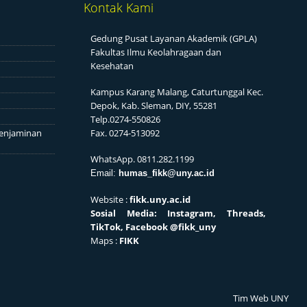
Kontak Kami
Gedung Pusat Layanan Akademik (GPLA)
Fakultas Ilmu Keolahragaan dan
Kesehatan
Kampus Karang Malang, Caturtunggal Kec.
Depok, Kab. Sleman, DIY, 55281
Telp.0274-550826
enjaminan
Fax. 0274-513092
WhatsApp. 0811.282.1199
Email:
humas_fikk@uny.ac.id
Website :
fikk.uny.ac.id
Sosial
Media: Instagram, Threads,
TikTok, Facebook
@fikk_uny
Maps :
FIKK
Tim Web UNY