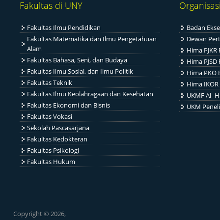
Fakultas di UNY
Organisas
Fakultas Ilmu Pendidikan
Badan Ekse
Fakultas Matematika dan Ilmu Pengetahuan
Dewan Per
Alam
Hima PJKR 
Fakultas Bahasa, Seni, dan Budaya
Hima PJSD 
Fakultas Ilmu Sosial, dan Ilmu Politik
Hima PKO 
Fakultas Teknik
Hima IKOR 
Fakultas Ilmu Keolahragaan dan Kesehatan
UKMF Al- H
Fakultas Ekonomi dan Bisnis
UKM Penel
Fakultas Vokasi
Sekolah Pascasarjana
Fakultas Kedokteran
Fakultas Psikologi
Fakultas Hukum
Copyright © 2026,