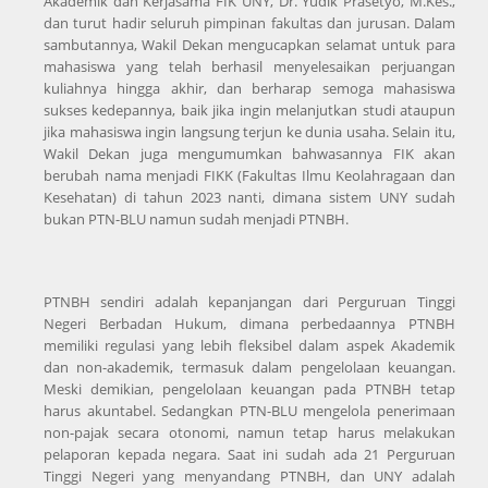
Akademik dan Kerjasama FIK UNY, Dr. Yudik Prasetyo, M.Kes.,
dan turut hadir seluruh pimpinan fakultas dan jurusan. Dalam
sambutannya, Wakil Dekan mengucapkan selamat untuk para
mahasiswa yang telah berhasil menyelesaikan perjuangan
kuliahnya hingga akhir, dan berharap semoga mahasiswa
sukses kedepannya, baik jika ingin melanjutkan studi ataupun
jika mahasiswa ingin langsung terjun ke dunia usaha. Selain itu,
Wakil Dekan juga mengumumkan bahwasannya FIK akan
berubah nama menjadi FIKK (Fakultas Ilmu Keolahragaan dan
Kesehatan) di tahun 2023 nanti, dimana sistem UNY sudah
bukan PTN-BLU namun sudah menjadi PTNBH.
PTNBH sendiri adalah kepanjangan dari Perguruan Tinggi
Negeri Berbadan Hukum, dimana perbedaannya PTNBH
memiliki regulasi yang lebih fleksibel dalam aspek Akademik
dan non-akademik, termasuk dalam pengelolaan keuangan.
Meski demikian, pengelolaan keuangan pada PTNBH tetap
harus akuntabel. Sedangkan PTN-BLU mengelola penerimaan
non-pajak secara otonomi, namun tetap harus melakukan
pelaporan kepada negara. Saat ini sudah ada 21 Perguruan
Tinggi Negeri yang menyandang PTNBH, dan UNY adalah