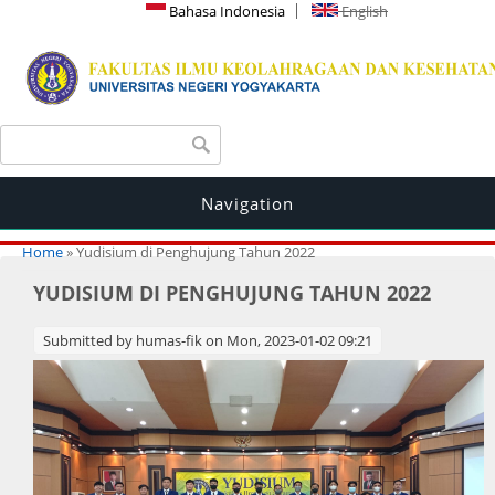
Bahasa Indonesia
English
Search form
Search
Navigation
You are here
Home
» Yudisium di Penghujung Tahun 2022
YUDISIUM DI PENGHUJUNG TAHUN 2022
Submitted by
humas-fik
on Mon, 2023-01-02 09:21