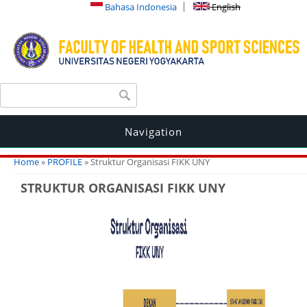
Bahasa Indonesia
English
Search form
Search
Navigation
You are here
Home
»
PROFILE
» Struktur Organisasi FIKK UNY
STRUKTUR ORGANISASI FIKK UNY