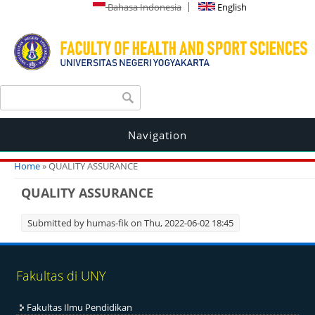
Bahasa Indonesia
English
Search form
Search
Navigation
You are here
Home
» QUALITY ASSURANCE
QUALITY ASSURANCE
Submitted by
humas-fik
on Thu, 2022-06-02 18:45
Fakultas di UNY
Fakultas Ilmu Pendidikan