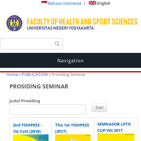
Bahasa Indonesia
English
Search form
Search
Navigation
You are here
Home
»
PUBLICATION
» Prosiding Seminar
PROSIDING SEMINAR
Judul Prosiding
SEMNASOR LPTK
2nd YISHPESS -
The 1st YISHPESS
CUP VIII 2017
1st CoIS (2018)
(2017)