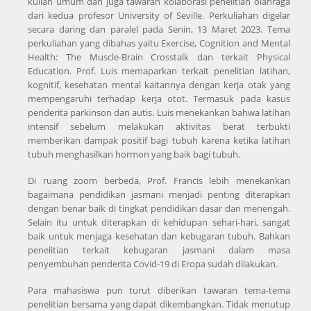
kuliah umum dan juga tawaran kolaborasi penelitian olahraga
dari kedua profesor University of Seville. Perkuliahan digelar
secara daring dan paralel pada Senin, 13 Maret 2023. Tema
perkuliahan yang dibahas yaitu Exercise, Cognition and Mental
Health: The Muscle-Brain Crosstalk dan terkait Physical
Education. Prof. Luis memaparkan terkait penelitian latihan,
kognitif, kesehatan mental kaitannya dengan kerja otak yang
mempengaruhi terhadap kerja otot. Termasuk pada kasus
penderita parkinson dan autis. Luis menekankan bahwa latihan
intensif sebelum melakukan aktivitas berat terbukti
memberikan dampak positif bagi tubuh karena ketika latihan
tubuh menghasilkan hormon yang baik bagi tubuh.
Di ruang zoom berbeda, Prof. Francis lebih menekankan
bagaimana pendidikan jasmani menjadi penting diterapkan
dengan benar baik di tingkat pendidikan dasar dan menengah.
Selain itu untuk diterapkan di kehidupan sehari-hari, sangat
baik untuk menjaga kesehatan dan kebugaran tubuh. Bahkan
penelitian terkait kebugaran jasmani dalam masa
penyembuhan penderita Covid-19 di Eropa sudah dilakukan.
Para mahasiswa pun turut diberikan tawaran tema-tema
penelitian bersama yang dapat dikembangkan. Tidak menutup