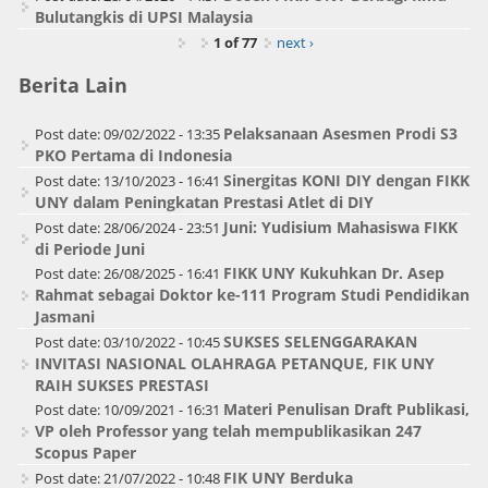
Bulutangkis di UPSI Malaysia
1 of 77
next ›
Berita Lain
Pelaksanaan Asesmen Prodi S3
Post date:
09/02/2022 - 13:35
PKO Pertama di Indonesia
Sinergitas KONI DIY dengan FIKK
Post date:
13/10/2023 - 16:41
UNY dalam Peningkatan Prestasi Atlet di DIY
Juni: Yudisium Mahasiswa FIKK
Post date:
28/06/2024 - 23:51
di Periode Juni
FIKK UNY Kukuhkan Dr. Asep
Post date:
26/08/2025 - 16:41
Rahmat sebagai Doktor ke-111 Program Studi Pendidikan
Jasmani
SUKSES SELENGGARAKAN
Post date:
03/10/2022 - 10:45
INVITASI NASIONAL OLAHRAGA PETANQUE, FIK UNY
RAIH SUKSES PRESTASI
Materi Penulisan Draft Publikasi,
Post date:
10/09/2021 - 16:31
VP oleh Professor yang telah mempublikasikan 247
Scopus Paper
FIK UNY Berduka
Post date:
21/07/2022 - 10:48