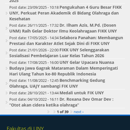
2025
Pengukuhan 4 Guru Besar FIKK
Post date:
23/09/2025 - 10:18
UNY, Perkuat Peran Akademik di Bidang Olahraga dan
Kesehatan
Dr. Ilham Azis, M.Pd. (Dosen
Post date:
26/11/2025 - 17:32
UNM) Raih Gelar Doktor Ilmu Keolahragaan FIKK UNY
Selabora Panahan: Membangun
Post date:
17/05/2025 - 14:34
Prestasi dan Karakter Atlet Sejak Dini di FIKK UNY
FIKK UNY Selenggarakan
Post date:
21/01/2026 - 22:00
Sosialisasi Pembelajaran Luar Kelas Tahun 2026
UNY Gelar Upacara Nuansa
Post date:
17/08/2025 - 16:00
Budaya Jawa Gagrak Mataraman Dalam Memperingati
Hari Ulang Tahun ke-80 Republik Indonesia
Benchmarking Gedung
Post date:
11/08/2022 - 12:45
Olahraga, UAJY sambangi FIK UNY
Medali untuk FIK UNY
Post date:
28/10/2021 - 13:44
Dr. Roxana Dev Omar Dev :
Post date:
04/10/2022 - 16:11
“Otot akan cidera ketika olahraga”
1 of 39
next ›
Fakultas di UNY