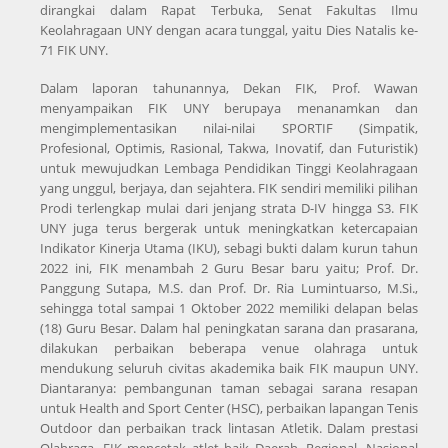
dirangkai dalam Rapat Terbuka, Senat Fakultas Ilmu
Keolahragaan UNY dengan acara tunggal, yaitu Dies Natalis ke-
71 FIK UNY.
Dalam laporan tahunannya, Dekan FIK, Prof. Wawan
menyampaikan FIK UNY berupaya menanamkan dan
mengimplementasikan nilai-nilai SPORTIF (Simpatik,
Profesional, Optimis, Rasional, Takwa, Inovatif, dan Futuristik)
untuk mewujudkan Lembaga Pendidikan Tinggi Keolahragaan
yang unggul, berjaya, dan sejahtera. FIK sendiri memiliki pilihan
Prodi terlengkap mulai dari jenjang strata D-IV hingga S3. FIK
UNY juga terus bergerak untuk meningkatkan ketercapaian
Indikator Kinerja Utama (IKU), sebagi bukti dalam kurun tahun
2022 ini, FIK menambah 2 Guru Besar baru yaitu; Prof. Dr.
Panggung Sutapa, M.S. dan Prof. Dr. Ria Lumintuarso, M.Si.,
sehingga total sampai 1 Oktober 2022 memiliki delapan belas
(18) Guru Besar. Dalam hal peningkatan sarana dan prasarana,
dilakukan perbaikan beberapa venue olahraga untuk
mendukung seluruh civitas akademika baik FIK maupun UNY.
Diantaranya: pembangunan taman sebagai sarana resapan
untuk Health and Sport Center (HSC), perbaikan lapangan Tenis
Outdoor dan perbaikan track lintasan Atletik. Dalam prestasi