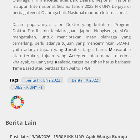
Olahraga, FIK mencetak atlet baik Daerah, Regional, Nasional
maupun Internasional. Selama tahun 2022 FIK UNY berjaya di
berbagai event Olahraga baik Nasional maupun Internasional.
Dalam paparannya, calon Doktor yang kuliah di Program
Doktor Prodi Ilmu Keolahragaan, Japhet Ndayisenga, M.Or.,
mengatakan, untuk menciptakan insan olahraga yang
cemerlang, perlu adanya tujuan yang mencerminkan SMART,
yaitu adanya tujuan yang
S
pesifik, target harus
M
easurable
atau terukur, tujuan yang
A
ccepted atau dapat diterima
khalayak, tujuan yang
R
ealistic, target pelatihan harus berbasis
T
ime Based atau berdasarkan waktu. (PD)
Tags:
berita FIK UNY 2022
Berita FIK 2022
DIES FIK UNY 71
Berita Lain
FIKK UNY Ajak Warga Bumijo
Post date:
13/06/2026 - 15:30