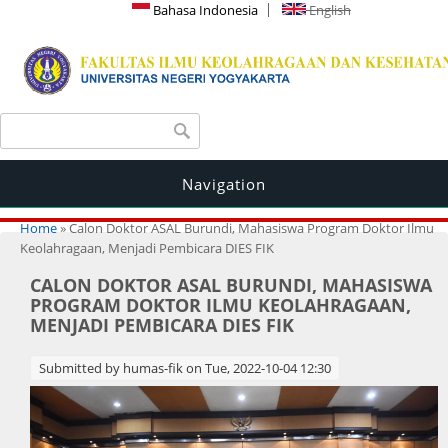
Bahasa Indonesia
English
Search form
Search
Navigation
You are here
Home
» Calon Doktor ASAL Burundi, Mahasiswa Program Doktor Ilmu
Keolahragaan, Menjadi Pembicara DIES FIK
CALON DOKTOR ASAL BURUNDI, MAHASISWA
PROGRAM DOKTOR ILMU KEOLAHRAGAAN,
MENJADI PEMBICARA DIES FIK
Submitted by
humas-fik
on Tue, 2022-10-04 12:30