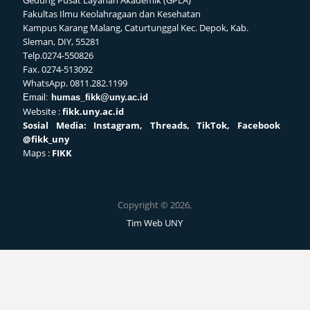
Gedung Pusat Layanan Akademik (GPLA)
Fakultas Ilmu Keolahragaan dan Kesehatan
Kampus Karang Malang, Caturtunggal Kec. Depok, Kab.
Sleman, DIY, 55281
Telp.0274-550826
Fax. 0274-513092
WhatsApp. 0811.282.1199
Email:
humas_fikk@uny.ac.id
Website :
fikk.uny.ac.id
Sosial
Media: Instagram, Threads, TikTok, Facebook
@fikk_uny
Maps :
FIKK
Copyright © 2026,
Tim Web UNY