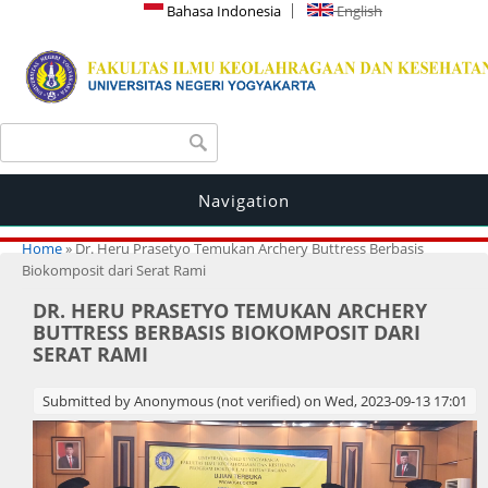
Bahasa Indonesia
English
Search form
Search
Navigation
You are here
Home
» Dr. Heru Prasetyo Temukan Archery Buttress Berbasis
Biokomposit dari Serat Rami
DR. HERU PRASETYO TEMUKAN ARCHERY
BUTTRESS BERBASIS BIOKOMPOSIT DARI
SERAT RAMI
Submitted by
Anonymous (not verified)
on Wed, 2023-09-13 17:01