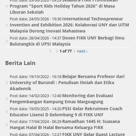
Post date:
03/06/2026 - 09:29
Program "Sport Kids Holiday Tahun 2026" di Masa
Liburan Sekolah
International Technopreneur
Post date:
24/05/2026 - 19:30
Invention and Exhibition 2026: Kolaborasi UNY dan UiTM
Malaysia Dorong Inovasi Mahasiswa
Dosen FIKK UNY Berbagi Ilmu
Post date:
28/04/2026 - 14:37
Bulutangkis di UPSI Malaysia
1 of 77
next ›
Berita Lain
Belajar Bersama Profesor dari
Post date:
19/10/2022 - 16:18
University of Burundi : Penulisan Ilmiah dan Etika
Akademik
Monitoring dan Evaluasi
Post date:
14/02/2023 - 12:40
Pengembangan Kampung Emas Margoagung
PSSI Gelar Rekrutmen Coach
Post date:
19/05/2025 - 14:20
Educator Lisensi D Gelombang 9 di FIKK UNY
Ramadhan 1445 H: Suasana
Post date:
17/04/2024 - 06:29
Hangat Halal Bi Halal Bersama Keluarga FIKK
FIKK UNY Gelar Guest Lecture
Post date:
07/04/2026 - 12:27