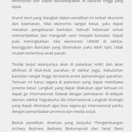
Wonosobo dan dapat dibudidayakan di dataran tinggi yang
sejuk.
Grand teori yang diangkat dalam penelitian ini terkait ekonomi
dan keamanan. Nilai ekonomis sangat besar, yatu dapat
menekan pengeluaran bantalan. Sebuah kebaruan untuk
memanfaatkan dan mengolah rami menjadi bantalan. Dapat
pula meningkatkan nilai ekomomis UMKM di sekitar.
Keunggulan Bantalan yang ditemukan yaitu lebih tipis, tidak
mudah tertembus anak panah.
Tindak lanjut selanjutnya akan di patenkan HAKI, dan akan
dihilirasi di klub-klub panahan di sekitar jogja. Kebutuhan
bantalan sangat tinggi terutama event pertandingan panahan.
Temuan ini harus segera di patenkan yang dapat membawa
potensi besar. Langkah yang dapat dilakukan agar temuan ini
dapat go internasional. Diawali dengan pemasaran di wilayah
sleman, sekitar Yogyakarta, lalu internasional. Langkah strategis
yang dapat ditempuh agar bisa segera go internasional yanitu
dengan pemanfaatan promosi dan media sosial.
Berkat penelitian disertasi yang berjudul “Pengembangan
Archery Buttress Berbasis Biokomposit dari Serat Rami