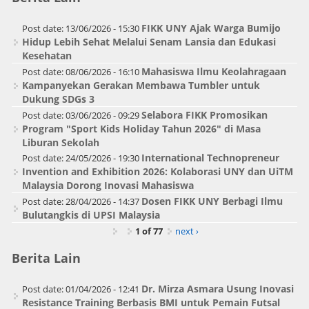
FIKK UNY Ajak Warga Bumijo
Post date:
13/06/2026 - 15:30
Hidup Lebih Sehat Melalui Senam Lansia dan Edukasi
Kesehatan
Mahasiswa Ilmu Keolahragaan
Post date:
08/06/2026 - 16:10
Kampanyekan Gerakan Membawa Tumbler untuk
Dukung SDGs 3
Selabora FIKK Promosikan
Post date:
03/06/2026 - 09:29
Program "Sport Kids Holiday Tahun 2026" di Masa
Liburan Sekolah
International Technopreneur
Post date:
24/05/2026 - 19:30
Invention and Exhibition 2026: Kolaborasi UNY dan UiTM
Malaysia Dorong Inovasi Mahasiswa
Dosen FIKK UNY Berbagi Ilmu
Post date:
28/04/2026 - 14:37
Bulutangkis di UPSI Malaysia
1 of 77
next ›
Berita Lain
Dr. Mirza Asmara Usung Inovasi
Post date:
01/04/2026 - 12:41
Resistance Training Berbasis BMI untuk Pemain Futsal