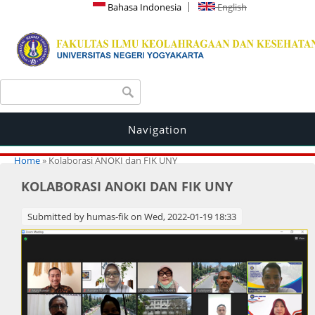
Bahasa Indonesia
English
Search form
Search
Navigation
You are here
Home
» Kolaborasi ANOKI dan FIK UNY
KOLABORASI ANOKI DAN FIK UNY
Submitted by
humas-fik
on Wed, 2022-01-19 18:33