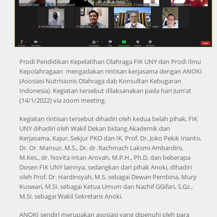
Prodi Pendidikan Kepelatihan Olahraga FIK UNY dan Prodi Ilmu
Kepolahragaan mengadakan rintisan kerjasama dengan ANOKI
(Asosiasi Nutrisionis Olahraga dab Konsultan Kebugaran
Indonesia). Kegiatan tersebut dilaksanakan pada hari Jum’at
(14/1/2022) via zoom meeting.
Kegiatan rintisan tersebut dihadiri oleh kedua belah pihak, FIK
UNY dihadiri oleh Wakil Dekan bidang Akademik dan
Kerjasama, Kajur, Sekjur PKO dan IK, Prof. Dr. Joko Pekik Irianto,
Dr. Or. Mansur, M.S., Dr. dr. Rachmach Laksmi Ambardini,
M.Kes., dr. Novita Intan Arovah, M.P.H., Ph.D, dan beberapa
Dosen FIK UNY lainnya, sedangkan dari pihak Anoki, dihadiri
oleh Prof. Dr. Hardinsyah, M.S. sebagai Dewan Pembina, Mury
Kuswari, M.Si. sebagai Ketua Umum dan Nazhif GGifari, S.Gz.,
M.Si. sebagai Wakil Sekretaris Anoki.
ANOKI sendiri merupakan asosiasi yang dipenuhi oleh para