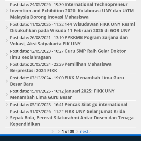
International Technopreneur
Post date:
24/05/2026 - 19:30
Invention and Exhibition 2026: Kolaborasi UNY dan UiTM
Malaysia Dorong Inovasi Mahasiswa
144 Wisudawan FIKK UNY Resmi
Post date:
11/02/2026 - 11:32
Dikukuhkan pada Wisuda 11 Februari 2026 di GOR UNY
PPKKMB Pogram Sarjana dan
Post date:
26/08/2021 - 13:10
Vokasi, Aksi Satyakarta FIK UNY
Guru SMP Raih Gelar Doktor
Post date:
12/05/2023 - 10:27
Ilmu Keolahragaan
Pemilihan Mahasiswa
Post date:
20/03/2024 - 23:29
Berprestasi 2024 FIKK
FIKK Menambah Lima Guru
Post date:
07/12/2024 - 19:00
Besar Baru
Januari 2025: FIKK UNY
Post date:
15/01/2025 - 16:12
Menambah Lima Guru Besar
Pencak Silat go international
Post date:
05/10/2023 - 16:41
FIKK UNY Gelar Jumat Krida
Post date:
31/07/2026 - 11:22
Sepak Bola, Pererat Silaturahmi Antar Dosen dan Tenaga
Kependidikan
1 of 39
next ›