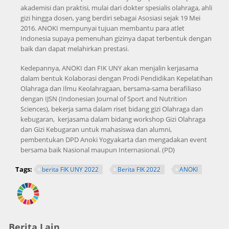
akademisi dan praktisi, mulai dari dokter spesialis olahraga, ahli
gizi hingga dosen, yang berdiri sebagai Asosiasi sejak 19 Mei
2016. ANOKI mempunyai tujuan membantu para atlet
Indonesia supaya pemenuhan gizinya dapat terbentuk dengan
baik dan dapat melahirkan prestasi.
Kedepannya, ANOKI dan FIK UNY akan menjalin kerjasama
dalam bentuk Kolaborasi dengan Prodi Pendidikan Kepelatihan
Olahraga dan Ilmu Keolahragaan, bersama-sama berafiliaso
dengan IJSN (Indonesian Journal of Sport and Nutrition
Sciences), bekerja sama dalam riset bidang gizi Olahraga dan
kebugaran, kerjasama dalam bidang workshop Gizi Olahraga
dan Gizi Kebugaran untuk mahasiswa dan alumni,
pembentukan DPD Anoki Yogyakarta dan mengadakan event
bersama baik Nasional maupun Internasional. (PD)
Tags:
berita FIK UNY 2022
Berita FIK 2022
ANOKI
Berita Lain