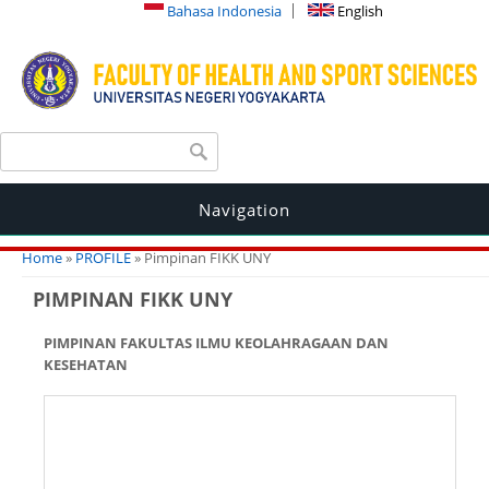
Bahasa Indonesia
English
Search form
Search
Navigation
You are here
Home
»
PROFILE
» Pimpinan FIKK UNY
PIMPINAN FIKK UNY
PIMPINAN FAKULTAS ILMU KEOLAHRAGAAN DAN
KESEHATAN