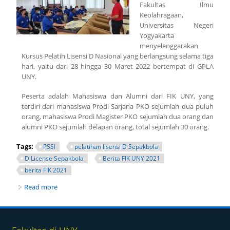
Fakultas Ilmu
Keolahragaan,
Universitas Negeri
Yogyakarta
menyelenggarakan
Kursus Pelatih Lisensi D Nasional yang berlangsung selama tiga
hari, yaitu dari 28 hingga 30 Maret 2022 bertempat di GPLA
UNY.
Peserta adalah Mahasiswa dan Alumni dari FIK UNY, yang
terdiri dari mahasiswa Prodi Sarjana PKO sejumlah dua puluh
orang, mahasiswa Prodi Magister PKO sejumlah dua orang dan
alumni PKO sejumlah delapan orang, total sejumlah 30 orang.
Tags:
PSSI
pelatihan lisensi D Sepakbola
D License Sepakbola
Berita FIK UNY 2021
berita FIK 2021
Read more
about FIK UNY GELAR KURSUS PELATIH LISENSI D
NASIONAL