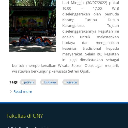
hari Minggu (30/07/2022) pukul
10.00 - 17.00 WIB
diselenggarakan oleh pemuda
Karang Taruna Dusun
Karangploso. Tujuan
diselenggarakannya kegiatan ini
adalah untuk melestarikan
budaya dan mengenalkan
kesenian tradisional kepada
masyarakat. Selain itu, kegiatan
ini juga dimaksudkan sebagai
bentuk memperkenalkan Wisata Setren Opak agar menarik
wisatawan berkunjung ke wisata Setren Opak.
Tags:
jatilan
budaya
wisata
Read more
about Tim PPKO Koskma UNY Berpartisipasi dalam
Menghidupkan Wisata Setren Opak
Fakultas di UNY