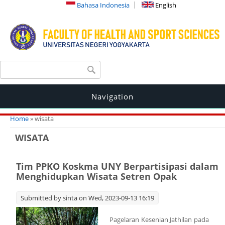
Bahasa Indonesia
English
Search form
Search
Navigation
You are here
Home
» wisata
WISATA
Tim PPKO Koskma UNY Berpartisipasi dalam
Menghidupkan Wisata Setren Opak
Submitted by
sinta
on Wed, 2023-09-13 16:19
Pagelaran Kesenian Jathilan pada