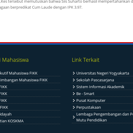
M.Kes tersebut memutuskan bahwa Siis Suharto berhasil mempertahankan d
agaan berpredikat Cum Laude dengan IPK 3.97.
i Mahasiswa
Link Terkait
kutif Mahasiswa FIKK
Universitas Negeri Yogyakarta
timbangan Mahasiswa FIKK
Sekolah Pascasarjana
FIKK
Sistem Informasi Akademik
FIKK
Be - Smart
FIKK
Pusat Komputer
FIKK
Perpustakaan
idayah
Lembaga Pengembangan dan P
Mutu Pendidikan
itian KOSKMA