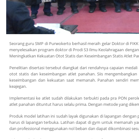
Seorang guru SMP di Purwokerto berhasil meraih gelar Doktor di FIKK 
menyelesaikan program doktor di Prodi S3 Ilmu Keolahragaan dengan
Meningkatkan Kekuatan Otot Statis dan Keseimbangan Statis Atlet Pa
Penelitian disertasi tersebut diangkat dari rendahnya capaian med
otot statis dan keseimbangan atlet panahan. Siis mengembangka
keseimbangan dan kekuatan saat memanah. Panahan sendiri memb
keajegan.
Implementasi ke atlet sudah dilakukan terbukti pada pra PON perol
atlet panahan dituntut harus selalu prima. Dengan metode yang dikem
Produk model latihan ini sudah layak digunakan di lapangan dengan pern
harus di lapangan terbuka. Latihan dapat di gym untuk memanah yan
dan professional menggunakan nol beban dan dapat dikombinasi ses