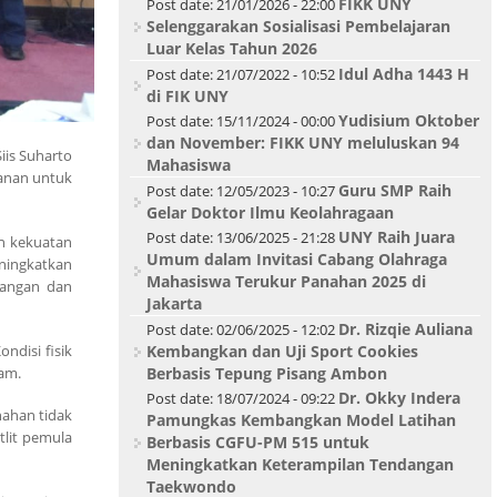
FIKK UNY
Post date:
21/01/2026 - 22:00
Selenggarakan Sosialisasi Pembelajaran
Luar Kelas Tahun 2026
Idul Adha 1443 H
Post date:
21/07/2022 - 10:52
di FIK UNY
Yudisium Oktober
Post date:
15/11/2024 - 00:00
dan November: FIKK UNY meluluskan 94
iis Suharto
Mahasiswa
banan untuk
Guru SMP Raih
Post date:
12/05/2023 - 10:27
Gelar Doktor Ilmu Keolahragaan
UNY Raih Juara
Post date:
13/06/2025 - 21:28
an kekuatan
Umum dalam Invitasi Cabang Olahraga
ningkatkan
Mahasiswa Terukur Panahan 2025 di
nangan dan
Jakarta
Dr. Rizqie Auliana
Post date:
02/06/2025 - 12:02
ndisi fisik
Kembangkan dan Uji Sport Cookies
lam.
Berbasis Tepung Pisang Ambon
Dr. Okky Indera
Post date:
18/07/2024 - 09:22
nahan tidak
Pamungkas Kembangkan Model Latihan
tlit pemula
Berbasis CGFU-PM 515 untuk
Meningkatkan Keterampilan Tendangan
Taekwondo