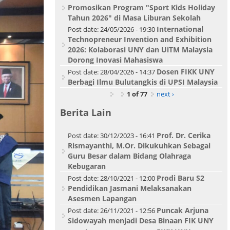
Promosikan Program "Sport Kids Holiday
Tahun 2026" di Masa Liburan Sekolah
International
Post date:
24/05/2026 - 19:30
Technopreneur Invention and Exhibition
2026: Kolaborasi UNY dan UiTM Malaysia
Dorong Inovasi Mahasiswa
Dosen FIKK UNY
Post date:
28/04/2026 - 14:37
Berbagi Ilmu Bulutangkis di UPSI Malaysia
1 of 77
next ›
Berita Lain
Prof. Dr. Cerika
Post date:
30/12/2023 - 16:41
Rismayanthi, M.Or. Dikukuhkan Sebagai
Guru Besar dalam Bidang Olahraga
Kebugaran
Prodi Baru S2
Post date:
28/10/2021 - 12:00
Pendidikan Jasmani Melaksanakan
Asesmen Lapangan
Puncak Arjuna
Post date:
26/11/2021 - 12:56
Sidowayah menjadi Desa Binaan FIK UNY