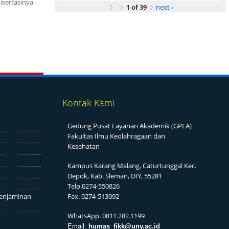
isertasinya
1 of 39
next ›
Kontak Kami
Gedung Pusat Layanan Akademik (GPLA)
Fakultas Ilmu Keolahragaan dan
Kesehatan
Kampus Karang Malang, Caturtunggal Kec.
Depok, Kab. Sleman, DIY, 55281
Telp.0274-550826
enjaminan
Fax. 0274-513092
WhatsApp. 0811.282.1199
Email:
humas_fikk@uny.ac.id