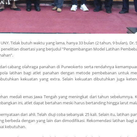
UNY. Tidak butuh waktu yang lama, hanya 33 bulan (2 tahun, 9 bulan), Dr. S
 penelitian disertasi yang berjudul “Pengembangan Model Latihan Pembe
nahan”.
ali dari cabang olahraga panahan di Purwokerto serta rendahnya kemampu
n pola latihan bagi atlet panahan dengan metode pembebanan untuk me
utuhkan kekuatan yang extra. Selain kekuatan dibutuhkan juga kete
ehan medali emas Jawa Tengah yang meningkat dari tahun sebelumnya. Ko
bangkan ini, atlet dapat bertahan meski harus bertanding hingga larut ma
yataan dari ahli. Telah diuji coba sebanyak 25 kali. Selain itu, latihan pa
g berbeda dengan yang lain dan dimodifikasi. Rekomendasi latihan bagi a
uai kebutuhan.