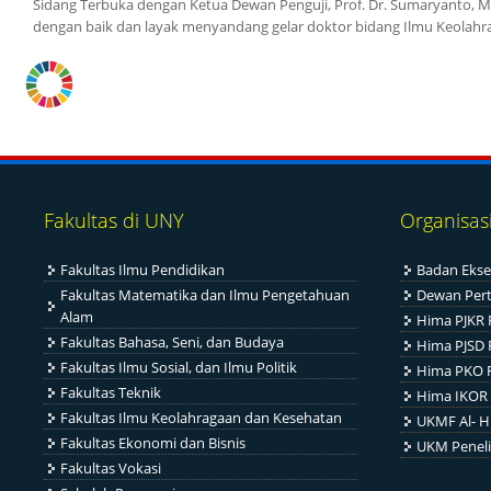
Sidang Terbuka dengan Ketua Dewan Penguji, Prof. Dr. Sumaryanto, 
dengan baik dan layak menyandang gelar doktor bidang Ilmu Keolahr
Fakultas di UNY
Organisas
Fakultas Ilmu Pendidikan
Badan Ekse
Fakultas Matematika dan Ilmu Pengetahuan
Dewan Per
Alam
Hima PJKR 
Fakultas Bahasa, Seni, dan Budaya
Hima PJSD 
Fakultas Ilmu Sosial, dan Ilmu Politik
Hima PKO 
Fakultas Teknik
Hima IKOR 
Fakultas Ilmu Keolahragaan dan Kesehatan
UKMF Al- H
Fakultas Ekonomi dan Bisnis
UKM Penel
Fakultas Vokasi