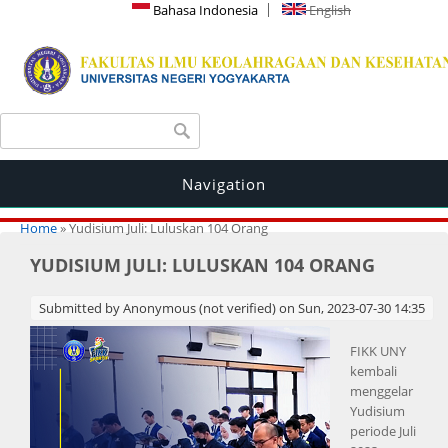
Bahasa Indonesia
English
Search form
Search
Navigation
You are here
Home
» Yudisium Juli: Luluskan 104 Orang
YUDISIUM JULI: LULUSKAN 104 ORANG
Submitted by
Anonymous (not verified)
on Sun, 2023-07-30 14:35
FIKK UNY
kembali
menggelar
Yudisium
periode Juli