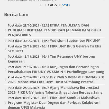
1 of 77
next ›
Berita Lain
ETIKA PENULISAN DAN
Post date:
28/10/2021 - 12:12
PUBLIKASI BERTEMA PENDIDIKAN JASMANI BAGI GURU
PENJASORKES
Yudisium September FIK UNY
Post date:
30/09/2021 - 14:53
FIKK UNY Ikuti Gelaran Tri Eks
Post date:
29/11/2023 - 16:41
STO 2023
Tim Petanque UNY borong
Post date:
13/11/2023 - 16:41
kejuaraan
Kunjungan dan Pertandingan
Post date:
21/07/2022 - 10:31
Persahabatan FIK UNY VS SMA N 1 Purbolinggo Lampung
DIY Raih 5 Besar di POMNAS XIX
Post date:
27/09/2025 - 09:00
2025, Mahasiswa FIKK UNY Turut Sumbang Prestasi
Ajang Mahasiswa Berprestasi
Post date:
25/02/2026 - 16:27
2026, FIKK UNY Jaring Talenta Unggul dan Berdaya Saing
FIKK UNY Sambut Mahasiswa
Post date:
08/10/2025 - 10:32
Program Magister Dual Degree dan Perkuat Kolaborasi
dengan UPSI Malaysia