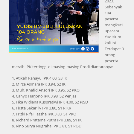
2023.
Sebanyak
104
peserta
mengikuti
upacara
Yudisium
kali ini.
Terdapat 9
orang
peserta
meraih IPK tertinggi di masing-masing Prodi diantaranya:
1. Atikah Rahayu IPK 4.00, S3 IK
2. Mirza Asmara IPK 3.94, S2 IK
3. Muh. Khafid Ansori IPK 3.95, S2 PKO
4. Cahyo Harjono IPK 3.98, S2 Penjas
5. Fika Widiana Kuspratiwi IPK 4.00, S2 PJSD
6. Firsta Sekarilly IPK 3.80, S1 PJKR
7. Frizki Rifai Fazsha IPK 3.83, S1 PKO
8. Richard Pratama Putra IPK 3.89, S1 IK
9. Rino Surya Nugraha IPK 3.81, S1 PJSD