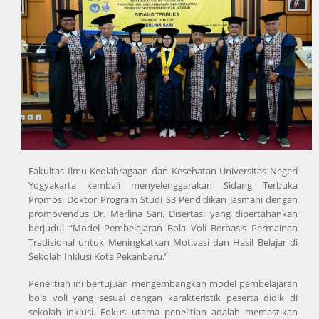
Fakultas Ilmu Keolahragaan dan Kesehatan Universitas Negeri
Yogyakarta kembali menyelenggarakan Sidang Terbuka
Promosi Doktor Program Studi S3 Pendidikan Jasmani dengan
promovendus Dr. Merlina Sari. Disertasi yang dipertahankan
berjudul “Model Pembelajaran Bola Voli Berbasis Permainan
Tradisional untuk Meningkatkan Motivasi dan Hasil Belajar di
Sekolah Inklusi Kota Pekanbaru.”
Penelitian ini bertujuan mengembangkan model pembelajaran
bola voli yang sesuai dengan karakteristik peserta didik di
sekolah inklusi. Fokus utama penelitian adalah memastikan