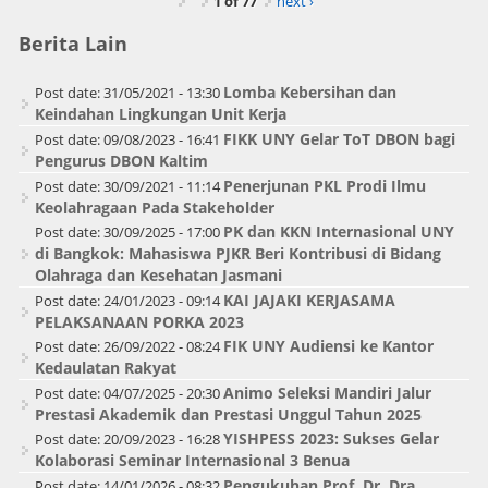
1 of 77
next ›
Berita Lain
Lomba Kebersihan dan
Post date:
31/05/2021 - 13:30
Keindahan Lingkungan Unit Kerja
FIKK UNY Gelar ToT DBON bagi
Post date:
09/08/2023 - 16:41
Pengurus DBON Kaltim
Penerjunan PKL Prodi Ilmu
Post date:
30/09/2021 - 11:14
Keolahragaan Pada Stakeholder
PK dan KKN Internasional UNY
Post date:
30/09/2025 - 17:00
di Bangkok: Mahasiswa PJKR Beri Kontribusi di Bidang
Olahraga dan Kesehatan Jasmani
KAI JAJAKI KERJASAMA
Post date:
24/01/2023 - 09:14
PELAKSANAAN PORKA 2023
FIK UNY Audiensi ke Kantor
Post date:
26/09/2022 - 08:24
Kedaulatan Rakyat
Animo Seleksi Mandiri Jalur
Post date:
04/07/2025 - 20:30
Prestasi Akademik dan Prestasi Unggul Tahun 2025
YISHPESS 2023: Sukses Gelar
Post date:
20/09/2023 - 16:28
Kolaborasi Seminar Internasional 3 Benua
Pengukuhan Prof. Dr. Dra.
Post date:
14/01/2026 - 08:32