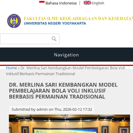
Bahasa Indonesia
English
Search form
Search
Navigation
You are here
Home
» Dr. Merlina Sari Kembangkan Model Pembelajaran Bola Voli
Inklusif Berbasis Permainan Tradisional
DR. MERLINA SARI KEMBANGKAN MODEL
PEMBELAJARAN BOLA VOLI INKLUSIF
BERBASIS PERMAINAN TRADISIONAL
Submitted by
admin
on Thu, 2026-02-12 17:32