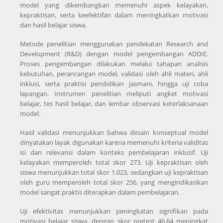
model yang dikembangkan memenuhi aspek kelayakan,
kepraktisan, serta keefektifan dalam meningkatkan motivasi
dan hasil belajar siswa.
Metode penelitian menggunakan pendekatan Research and
Development (R&D) dengan model pengembangan ADDIE.
Proses pengembangan dilakukan melalui tahapan analisis
kebutuhan, perancangan model, validasi oleh ahli materi, ahli
inklusi, serta praktisi pendidikan jasmani, hingga uji coba
lapangan. Instrumen penelitian meliputi angket motivasi
belajar, tes hasil belajar, dan lembar observasi keterlaksanaan
model.
Hasil validasi menunjukkan bahwa desain konseptual model
dinyatakan layak digunakan karena memenuhi kriteria validitas
isi dan relevansi dalam konteks pembelajaran inklusif. Uji
kelayakan memperoleh total skor 273. Uji kepraktisan oleh
siswa menunjukkan total skor 1.023, sedangkan uji kepraktisan
oleh guru memperoleh total skor 256, yang mengindikasikan
model sangat praktis diterapkan dalam pembelajaran.
Uji efektivitas menunjukkan peningkatan signifikan pada
motivasi belajar siswa, dengan skor pretest 46,64 meningkat