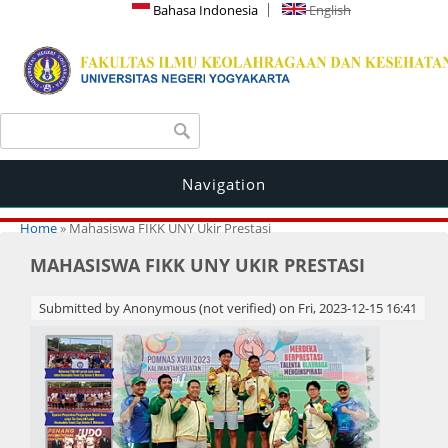
Bahasa Indonesia
English
Search form
Search
Navigation
You are here
Home
» Mahasiswa FIKK UNY Ukir Prestasi
MAHASISWA FIKK UNY UKIR PRESTASI
Submitted by
Anonymous (not verified)
on Fri, 2023-12-15 16:41